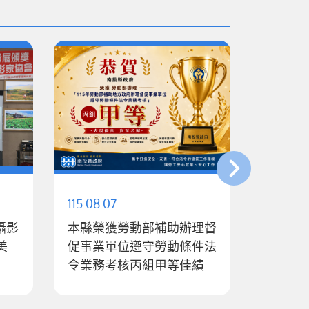
115.08.07
115.08.0
攝影
本縣榮獲勞動部補助辦理督
南投縣
美
促事業單位遵守勞動條件法
及推動
令業務考核丙組甲等佳績