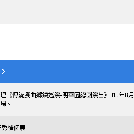
《傳統戲曲鄉鎮巡演-明華園總團演出》 115年8月16
入場。
王秀禎個展