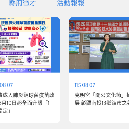
縣府徵才
活動報報
.08.07
115.08.07
費成人肺炎鏈球菌疫苗政
克明宮「關公文化節」
展 彰顯南投13鄉鎮市之
搞定」