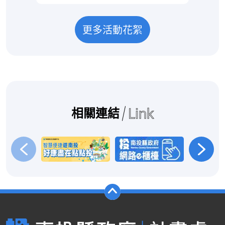
備老化，也可能造成線路受損。較遠的
你
深海區域，則可能受到地震、海底滑坡
透
或海床地形變化影響。若災害範圍較
果
更多活動花絮
大，甚至可能同時損壞多條海纜。 一
協
條海纜斷了，為什麼還能上網？國際網
或
路通常不會只依賴一條海底電纜。當其
來
中一條海纜發生障礙時，電信業者可以
像
把原有流量轉移到其他仍正常運作的線
是
路。這就像道路施工封閉，車輛改走其
解
Link
他道路。🚧因此，海纜發生障礙時，網
機
相關連結
路不一定會立刻中斷，但可能因為繞路
得
或其他線路容量不足，出現速度變慢、
但 
延遲增加或部分服務不穩定。如果同一
人
區域有多條海纜同時受損，其他路線又
理
無法承接原有流量，影響就可能更加明
動
顯。 星鏈是什麼？星鏈是由美國太空
題
科技公司SpaceX營運的衛星網路。傳
不
統通訊衛星距離地球較遠，資料來回需
的意
要較長時間；星鏈則使用大量低軌衛
想