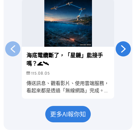
海底電纜斷了，「星鏈」能接手
無
嗎？🌊🛰️
115.08.05
1
傳送訊息、觀看影片、使用雲端服務，
提
看起來都是透過「無線網路」完成。其
能
實，手機連上基地臺或Wi-Fi後，大量
或
跨國資料最後仍要透過光纖傳送。其
有
中，鋪設在海底、連接不同國家與地區
「
更多AI報你知
的海底電纜，就像藏在海洋裡的「網路
能
高速公路」。但如果海底電纜斷了，網
理」
路怎麼辦？現在已有Starlink（星鏈）
20