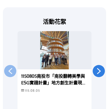
等低軌衛星，能不能直接改走太空？答
它
案是：衛星可以幫忙「補位」，但目前
（E
還無法完全取代海底電纜。 藏在海底
來
活動花絮
的網路高速公路海底電纜內部包含多條
腦
光纖，資料會轉換成光訊號，沿著海床
機
跨越不同國家與地區。我們平常使用的
飛
國際通話、影音串流、金融交易、雲端
Ho
服務及跨國資料交換，大多仰賴海底電
技
纜傳輸。光纖能長時間承載大量資料，
搭
因此全球網路雖然「看不見」，主要骨
影膜（
幹其實藏在海底。臺灣四面環海，對外
f
網路也高度依賴國際海纜，因此海底電
R
纜經常被形容為維繫對外通訊的「數位
語
1150805南投市「南投翻轉美學與
1
生命線」。 海纜為什麼會發生障礙？
（
ESG實踐計畫」地方創生計畫現場
海底電纜雖然鋪設在海床上，仍可能受
理
及輔導會議
115.08.05
1
到人為活動及天然災害影響。在靠近岸
角
邊、船隻活動頻繁的海域，船錨落下或
中
拖行時，可能勾到海纜；漁撈作業及設
的