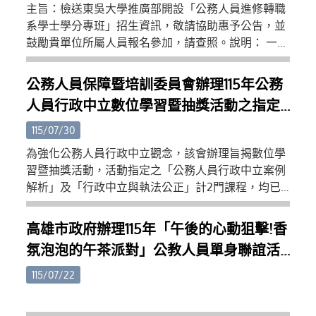
主旨：檢送東吳大學推廣部開設「公務人員進修轉職
系學士學分專班」招生資訊，敬請協助惠予公告，並
鼓勵貴單位所屬人員報名參加，請查照。說明： 一、
本校推廣部為提供在職公務人員培養資訊領域專長之
機會，以取得轉任「資訊處理」或「資通安全」等職
公務人員保障暨培訓委員會辦理115年公務
系之資格，特邀名師開設相關課程。二、上課時間：
人員行政中立數位學習暨抽獎活動之指定
115年9月15日至116年1月16日止。三、報名優惠：於115
課程，業於「e等公務園+學習平臺」上
年7月29日至115年8月31日完成報名繳費者，新生可享
115/07/30
95折學費優惠，另有符合本部折扣優惠者則可享9折
架，請同仁踴躍參與。
為強化公務人員行政中立觀念，該會辦理旨揭數位學
折扣。四、隨函檢附招生簡章乙份，詳細課程資訊及
習暨抽獎活動，活動指定之「公務人員行政中立案例
授課內容請至本部官網查詢
解析」及「行政中立與執法公正」計2門課程，均已
https://www.ext.scu.edu.tw/courses2.php。
於「e等公務園+學習平臺」文官e學苑加盟專區上
架。請同仁踴躍觀看學習，凡於115年內完成前開任1
高雄市政府辦理115年「午後的心動狙擊!香
門指定課程，且線上評量成績達90分(含)以上者，即
氛泡泡的午茶派對」公教人員單身聯誼活
具個人獎抽獎資格；機關整體成績均達及格標準者，
動
亦具團體獎抽獎資格。相關活動詳情與抽獎辦法，請
115/07/22
至該會全球資訊網「行政中立專區∕公務人員行政中
立與公務倫理訓練及宣導∕最新活動消息」查詢