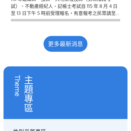
至考選部全球資訊網查詢。
試）、不動產經紀人、記帳士考試自 115 年 8 月 4 日
至 13 日下午 5 時前受理報名，有意報考之民眾請至
考選部全球資訊網查詢。
https://wwwc.moex.gov.tw/main/exam/wFrmExamDetai
c=115180
更多最新消息
Theme
主題專區