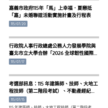
（https://gov.tw/spA）。
嘉義市政府115年「馬」上幸福．夏戀抵
「嘉」未婚聯誼活動實施計畫及行程表
115/07/20
行政院人事行政總處公務人力發展學院與
臺北市立大學合辦「2026 全球韌性國際研
討會」，歡迎同仁踴躍報名。
115/07/17
考選部訊息：115 年建築師、技師、大地工
程技師（第二階段考試）、不動產經紀
人、記帳士考試自 115 年 8 月 4 日至 13 日
115/07/15
下午 5 時前受理報名，有意報考之民眾請
115 年建築師、技師、大地工程技師（第二階段考