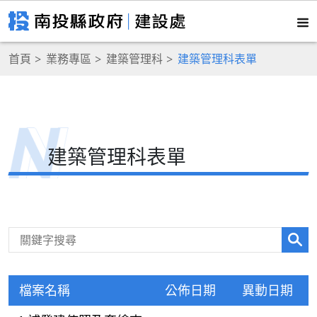
首頁
業務專區
建築管理科
建築管理科表單
建築管理科表單
檔案名稱
公佈日期
異動日期