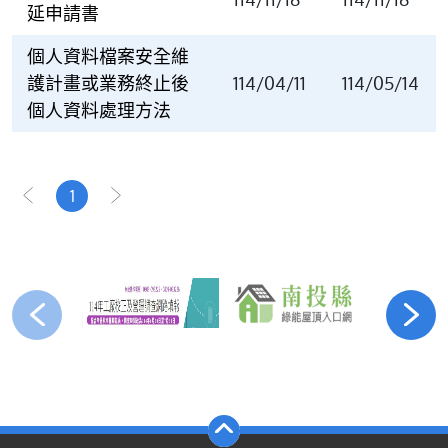
延申請書
個人資料檔案安全維
護計畫或業務終止後
114/04/11
114/05/14
個人資料處理方法
1