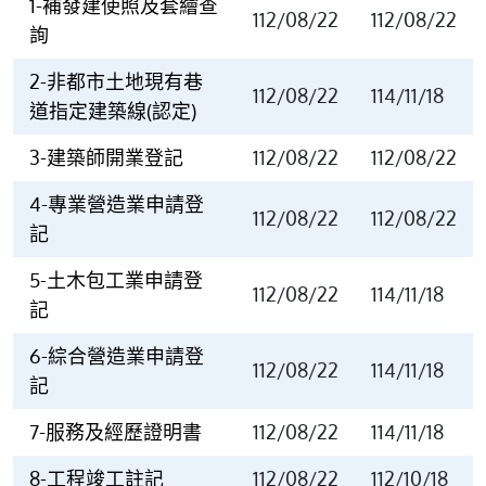
1-補發建使照及套繪查
112/08/22
112/08/22
詢
2-非都市土地現有巷
112/08/22
114/11/18
道指定建築線(認定)
3-建築師開業登記
112/08/22
112/08/22
4-專業營造業申請登
112/08/22
112/08/22
記
5-土木包工業申請登
112/08/22
114/11/18
記
6-綜合營造業申請登
112/08/22
114/11/18
記
7-服務及經歷證明書
112/08/22
114/11/18
8-工程竣工註記
112/08/22
112/10/18