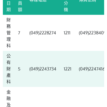
日
員
分
期
額
機
財
務
管
7
(049)2228274
1211
(049)2238409
理
科
公
有
財
5
(049)2243734
1221
(049)2247416
產
科
金
融
及