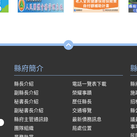
縣府簡介
縣長介紹
電話一覽表下載
縣
副縣長介紹
榮耀事蹟
施
秘書長介紹
歷任縣長
招
副秘書長介紹
交通導覽
縣
縣府主管通訊錄
最新債務訊息
議
府
事
團隊組織
局處位置
民
業務執掌