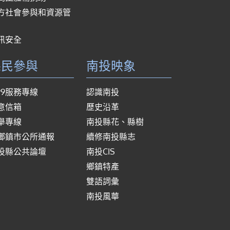
方社會參與和資源管
訊安全
縣民參與
南投映象
999服務專線
認識南投
意信箱
歷史沿革
舉專線
南投縣花、縣樹
鄉鎮市公所通報
續修南投縣志
投縣公共論壇
南投CIS
鄉鎮特產
雙語詞彙
南投風華