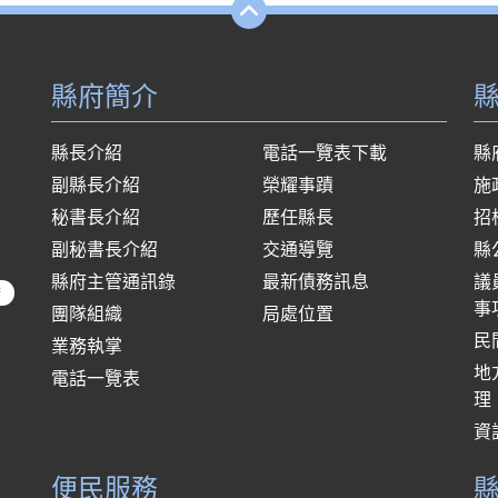
縣府簡介
縣長介紹
電話一覽表下載
縣
副縣長介紹
榮耀事蹟
施
秘書長介紹
歷任縣長
招
副秘書長介紹
交通導覽
縣
縣府主管通訊錄
最新債務訊息
議
府
事
團隊組織
局處位置
民
業務執掌
地
電話一覽表
理
資
便民服務