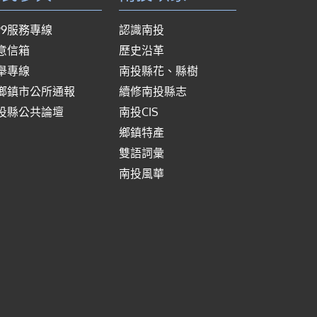
999服務專線
認識南投
意信箱
歷史沿革
舉專線
南投縣花、縣樹
鄉鎮市公所通報
續修南投縣志
投縣公共論壇
南投CIS
鄉鎮特產
雙語詞彙
南投風華