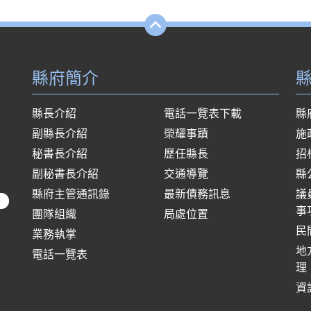
縣府簡介
縣長介紹
電話一覽表下載
縣
副縣長介紹
榮耀事蹟
施
秘書長介紹
歷任縣長
招
副秘書長介紹
交通導覽
縣
縣府主管通訊錄
最新債務訊息
議
府
事
團隊組織
局處位置
民
業務執掌
地
電話一覽表
理
資