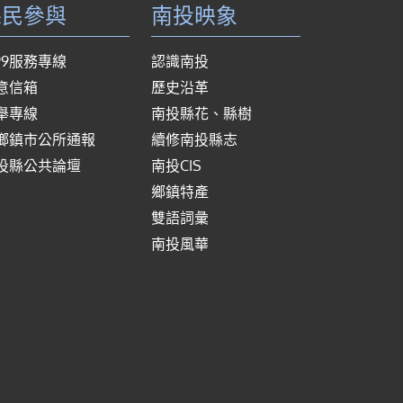
縣民參與
南投映象
999服務專線
認識南投
意信箱
歷史沿革
舉專線
南投縣花、縣樹
鄉鎮市公所通報
續修南投縣志
投縣公共論壇
南投CIS
鄉鎮特產
雙語詞彙
南投風華