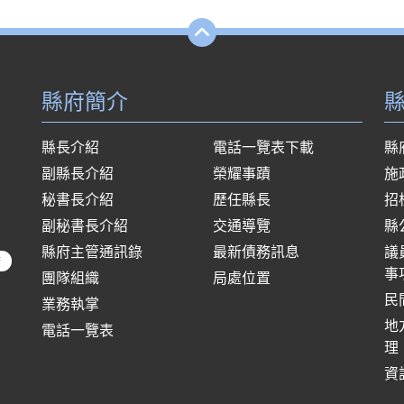
縣府簡介
縣長介紹
電話一覽表下載
縣
副縣長介紹
榮耀事蹟
施
秘書長介紹
歷任縣長
招
副秘書長介紹
交通導覽
縣
縣府主管通訊錄
最新債務訊息
議
府
事
團隊組織
局處位置
民
業務執掌
地
電話一覽表
理
資