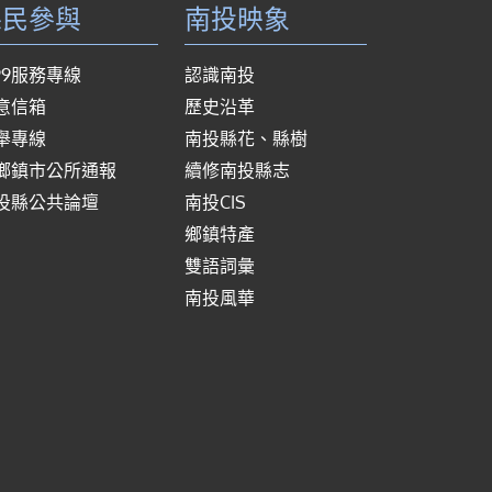
縣民參與
南投映象
999服務專線
認識南投
意信箱
歷史沿革
舉專線
南投縣花、縣樹
鄉鎮市公所通報
續修南投縣志
投縣公共論壇
南投CIS
鄉鎮特產
雙語詞彙
南投風華