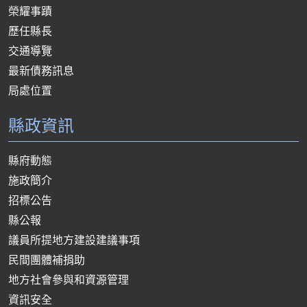
榮耀事蹟
歷任縣長
交通導覽
最新債務訊息
局處位置
縣政資訊
縣府動態
施政簡介
招標公告
縣公報
議員所提地方建設建議事項
民間團體補捐助
地方社會參與和資源管理
資訊安全