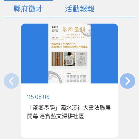
縣府徵才
活動報報
115.08.06
11
「茶鄉墨韻」濁水溪社大書法聯展
許
開幕 落實藝文深耕社區