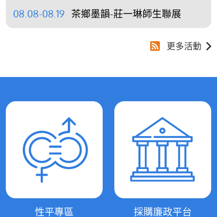
08.08-08.19
茶鄉墨韻-莊一琳師生聯展
更多活動
性平專區
採購廉政平台