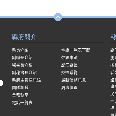
縣府簡介
縣長介紹
電話一覽表下載
縣
副縣長介紹
榮耀事蹟
施
秘書長介紹
歷任縣長
招
副秘書長介紹
交通導覽
縣
縣府主管通訊錄
最新債務訊息
議
府
事
團隊組織
局處位置
民
業務執掌
地
電話一覽表
理
資