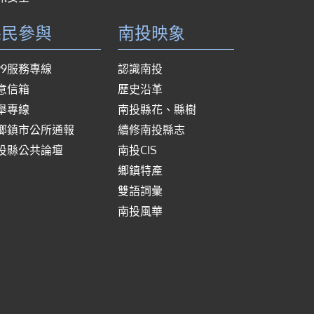
縣民參與
南投映象
999服務專線
認識南投
意信箱
歷史沿革
舉專線
南投縣花、縣樹
鄉鎮市公所通報
續修南投縣志
投縣公共論壇
南投CIS
鄉鎮特產
雙語詞彙
南投風華