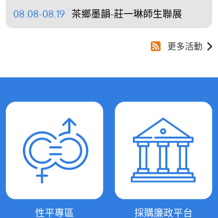
08.08-08.19
茶鄉墨韻-莊一琳師生聯展
更多活動
性平專區
採購廉政平台