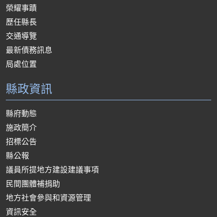
榮耀事蹟
歷任縣長
交通導覽
最新債務訊息
局處位置
縣政資訊
縣府動態
施政簡介
招標公告
縣公報
議員所提地方建設建議事項
民間團體補捐助
地方社會參與和資源管理
資訊安全