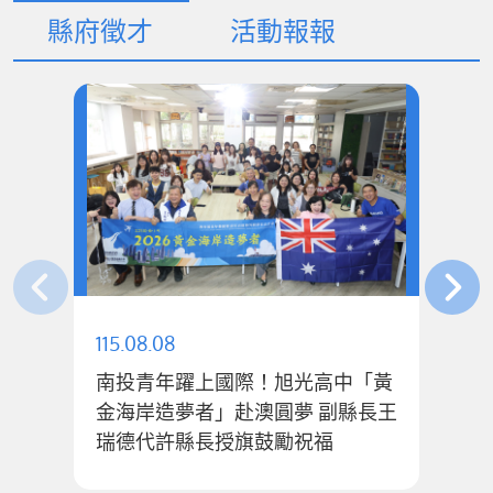
縣府徵才
活動報報
115.08.08
11
南投青年躍上國際！旭光高中「黃
金海岸造夢者」赴澳圓夢 副縣長王
「
瑞德代許縣長授旗鼓勵祝福