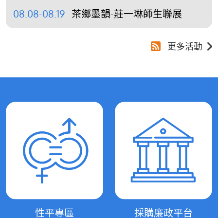
08.08-08.19
茶鄉墨韻-莊一琳師生聯展
更多活動
性平專區
採購廉政平台