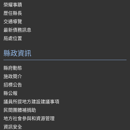
榮耀事蹟
歷任縣長
交通導覽
最新債務訊息
局處位置
縣政資訊
縣府動態
施政簡介
招標公告
縣公報
議員所提地方建設建議事項
民間團體補捐助
地方社會參與和資源管理
資訊安全