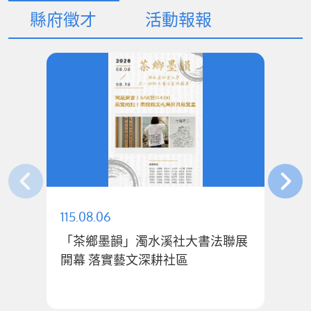
縣府徵才
活動報報
115.08.06
11
「茶鄉墨韻」濁水溪社大書法聯展
許
開幕 落實藝文深耕社區